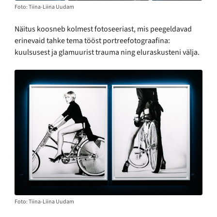
Foto: Tiina-Liina Uudam
Näitus koosneb kolmest fotoseeriast, mis peegeldavad
erinevaid tahke tema tööst portreefotograafina:
kuulsusest ja glamuurist trauma ning eluraskusteni välja.
Foto: Tiina-Liina Uudam