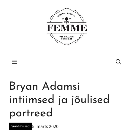
Liigu
sisu
juurde
Menüü
Bryan Adamsi
intiimsed ja jõulised
portreed
5. märts 2020
Sündmused