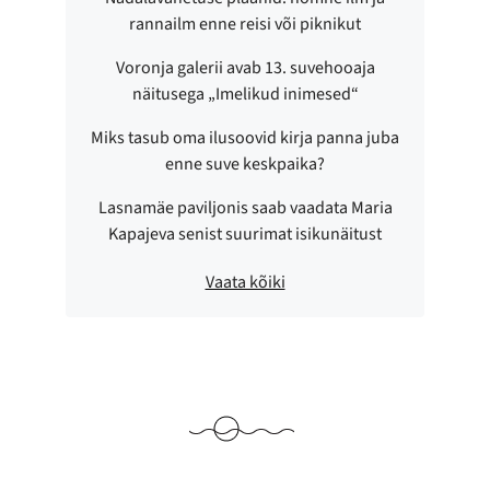
rannailm enne reisi või piknikut
Voronja galerii avab 13. suvehooaja
näitusega „Imelikud inimesed“
Miks tasub oma ilusoovid kirja panna juba
enne suve keskpaika?
Lasnamäe paviljonis saab vaadata Maria
Kapajeva senist suurimat isikunäitust
Vaata kõiki