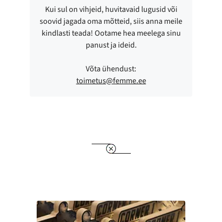
Kui sul on vihjeid, huvitavaid lugusid või
soovid jagada oma mõtteid, siis anna meile
kindlasti teada! Ootame hea meelega sinu
panust ja ideid.
Võta ühendust:
toimetus@femme.ee