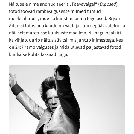
Näitusele nime andnud seeria „Päevavalgel“ (
Exposed
)
fotod toovad rambivalgusesse mitmed tuntud
meelelahutus-, moe- ja kunstimaailma tegelased. Bryan
Adamsi fotosilma kaudu on vaatajal juurdepääs suletud ja
näiliselt muretusse kuulsuste maailma. Nii nagu pealkiri
ka vihjab, uurib näitus süvitsi, mis juhtub inimestega, kes
on 24:7 rambivalguses ja mida ütlevad paljastavad fotod
kuulsuse kohta fassaadi taga.