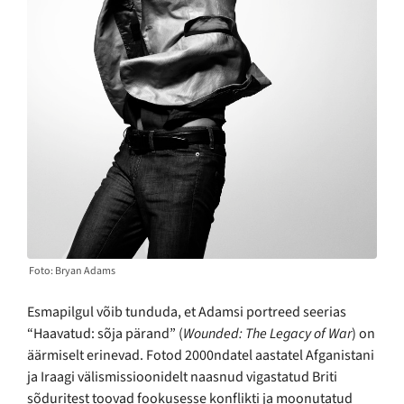
Foto: Bryan Adams
Esmapilgul võib tunduda, et Adamsi portreed seerias
“Haavatud: sõja pärand” (
Wounded: The Legacy of War
) on
äärmiselt erinevad. Fotod 2000ndatel aastatel Afganistani
ja Iraagi välismissioonidelt naasnud vigastatud Briti
sõduritest toovad fookusesse konflikti ja moonutatud