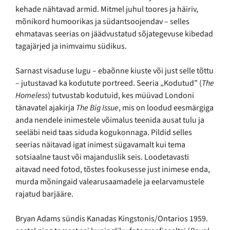
kehade nähtavad armid. Mitmel juhul toores ja häiriv,
mõnikord humoorikas ja südantsoojendav – selles
ehmatavas seerias on jäädvustatud sõjategevuse kibedad
tagajärjed ja inimvaimu südikus.
Sarnast visaduse lugu – ebaõnne kiuste või just selle tõttu
– jutustavad ka kodutute portreed. Seeria „Kodutud” (
The
Homeless
) tutvustab kodutuid, kes müüvad Londoni
tänavatel ajakirja
The Big Issue
, mis on loodud eesmärgiga
anda nendele inimestele võimalus teenida ausat tulu ja
seeläbi neid taas siduda kogukonnaga. Pildid selles
seerias näitavad igat inimest sügavamalt kui tema
sotsiaalne taust või majanduslik seis. Loodetavasti
aitavad need fotod, tõstes fookusesse just inimese enda,
murda mõningaid valearusaamadele ja eelarvamustele
rajatud barjääre.
Bryan Adams sündis Kanadas Kingstonis/Ontarios 1959.