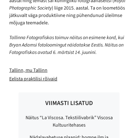
aastal ning temast sai kuningliku fotograafiaseltsi (
Royal
Photographic Society
) liige 2015. aastal. Ta on loometöös
jätkuvalt väga produktiivne ning pühendunud üleilmse
mõjuga teemadele.
Tallinna Fotografiskas toimuv näitus on esimene kord, kui
Bryan Adamsi fotoloomingut näidatakse Eestis. Näitus on
Fotografiskas avatud 6. märtsist 14. juunini.
Tallinn, mu Tallinn
Eelista praktilisi rõivaid
VIIMASTI LISATUD
Näitus “La Viscosa. Tekstiilivabrik” Viscosa
Kultuuritehases
Nädalavahetuse plaanid: homne ilm ja