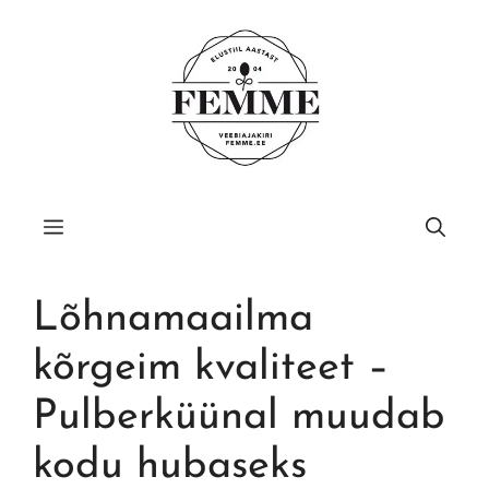
Liigu
sisu
juurde
Menüü
Lõhnamaailma
kõrgeim kvaliteet –
Pulberküünal muudab
kodu hubaseks