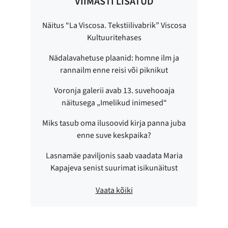
VIIMASTI LISATUD
Näitus “La Viscosa. Tekstiilivabrik” Viscosa
Kultuuritehases
Nädalavahetuse plaanid: homne ilm ja
rannailm enne reisi või piknikut
Voronja galerii avab 13. suvehooaja
näitusega „Imelikud inimesed“
Miks tasub oma ilusoovid kirja panna juba
enne suve keskpaika?
Lasnamäe paviljonis saab vaadata Maria
Kapajeva senist suurimat isikunäitust
Vaata kõiki