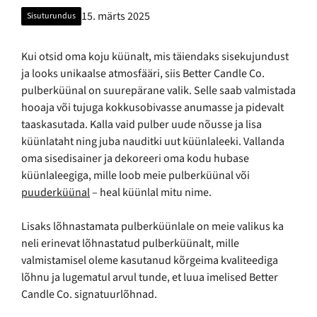
15. märts 2025
Sisuturundus
Kui otsid oma koju küünalt, mis täiendaks sisekujundust
ja looks unikaalse atmosfääri, siis Better Candle Co.
pulberküünal on suurepärane valik. Selle saab valmistada
hooaja või tujuga kokkusobivasse anumasse ja pidevalt
taaskasutada. Kalla vaid pulber uude nõusse ja lisa
küünlataht ning juba nauditki uut küünlaleeki. Vallanda
oma sisedisainer ja dekoreeri oma kodu hubase
küünlaleegiga, mille loob meie pulberküünal või
puuderküünal
– heal küünlal mitu nime.
Lisaks lõhnastamata pulberküünlale on meie valikus ka
neli erinevat lõhnastatud pulberküünalt, mille
valmistamisel oleme kasutanud kõrgeima kvaliteediga
lõhnu ja lugematul arvul tunde, et luua imelised Better
Candle Co. signatuurlõhnad.