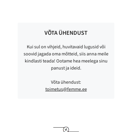
VÕTA ÜHENDUST
Kui sul on vihjeid, huvitavaid lugusid või
soovid jagada oma mõtteid, siis anna meile
kindlasti teada! Ootame hea meelega sinu
panust ja ideid.
Võta ühendust:
toimetus@femme.ee