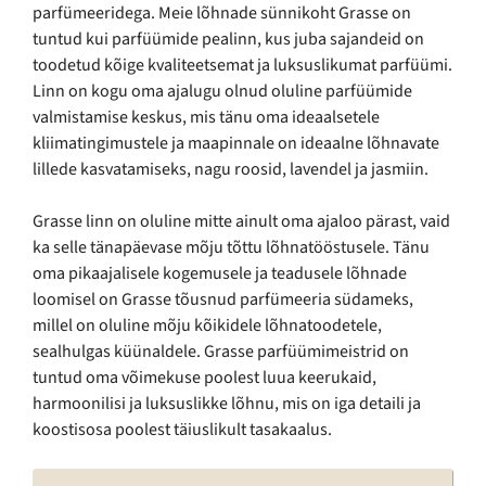
parfümeeridega. Meie lõhnade sünnikoht Grasse on
tuntud kui parfüümide pealinn, kus juba sajandeid on
toodetud kõige kvaliteetsemat ja luksuslikumat parfüümi.
Linn on kogu oma ajalugu olnud oluline parfüümide
valmistamise keskus, mis tänu oma ideaalsetele
kliimatingimustele ja maapinnale on ideaalne lõhnavate
lillede kasvatamiseks, nagu roosid, lavendel ja jasmiin.
Grasse linn on oluline mitte ainult oma ajaloo pärast, vaid
ka selle tänapäevase mõju tõttu lõhnatööstusele. Tänu
oma pikaajalisele kogemusele ja teadusele lõhnade
loomisel on Grasse tõusnud parfümeeria südameks,
millel on oluline mõju kõikidele lõhnatoodetele,
sealhulgas küünaldele. Grasse parfüümimeistrid on
tuntud oma võimekuse poolest luua keerukaid,
harmoonilisi ja luksuslikke lõhnu, mis on iga detaili ja
koostisosa poolest täiuslikult tasakaalus.