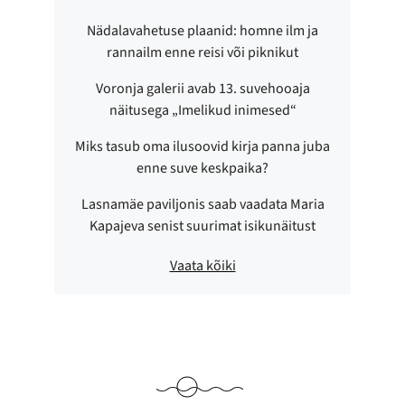
Nädalavahetuse plaanid: homne ilm ja
rannailm enne reisi või piknikut
Voronja galerii avab 13. suvehooaja
näitusega „Imelikud inimesed“
Miks tasub oma ilusoovid kirja panna juba
enne suve keskpaika?
Lasnamäe paviljonis saab vaadata Maria
Kapajeva senist suurimat isikunäitust
Vaata kõiki