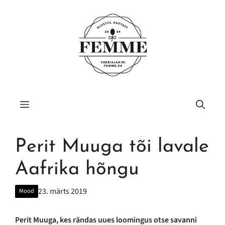
Liigu
sisu
juurde
Menüü
Perit Muuga tõi lavale
Aafrika hõngu
23. märts 2019
Mood
Perit Muuga, kes rändas uues loomingus otse savanni