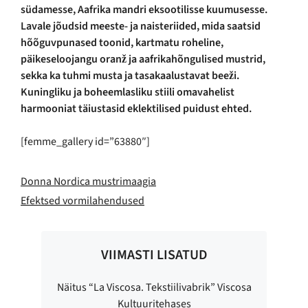
südamesse, Aafrika mandri eksootilisse kuumusesse.
Lavale jõudsid meeste- ja naisteriided, mida saatsid
hõõguvpunased toonid, kartmatu roheline,
päikeseloojangu oranž ja aafrikahõngulised mustrid,
sekka ka tuhmi musta ja tasakaalustavat beeži.
Kuningliku ja boheemlasliku stiili omavahelist
harmooniat täiustasid eklektilised puidust ehted.
[femme_gallery id=”63880″]
Donna Nordica mustrimaagia
Efektsed vormilahendused
VIIMASTI LISATUD
Näitus “La Viscosa. Tekstiilivabrik” Viscosa
Kultuuritehases