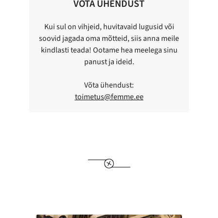
VÕTA ÜHENDUST
Kui sul on vihjeid, huvitavaid lugusid või
soovid jagada oma mõtteid, siis anna meile
kindlasti teada! Ootame hea meelega sinu
panust ja ideid.
Võta ühendust:
toimetus@femme.ee