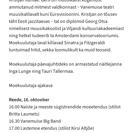
Kristjan Ilumäe. Gerli on muusikalist kogemust
ammutanud mitmest valdkonnast − Vanemuise teatri
muusikalilavalt kuni Eurovisioonini. Kristjan on tõusev
täht Eesti jazzitaevas – tal on diplomid Georg Otsa
nimelisest muusikakoolist ja Viljandi kultuuriakadeemiast
ning hetkel tudeerib ta Amsterdami konservatooriumis.
Moekuulutaja laval kõlavad Sinatra ja Fitzgeraldi
tuntuimad hitid, sekka loomulikult ka muid teoseid.
Moekuulutaja päevajuhtideks on armastatud näitlejanna
Inga Lunge ning Tauri Tallermaa.
Moekuulutaja ajakava
Reede, 16. oktoober
16.00 Naiste ja meeste sügistrendide moeetendus (stilist
Britta Laumets)
16.30 Vanemuise Big Band
17.00 Lastemoe etendus (stilist Kirsi Altjõe)