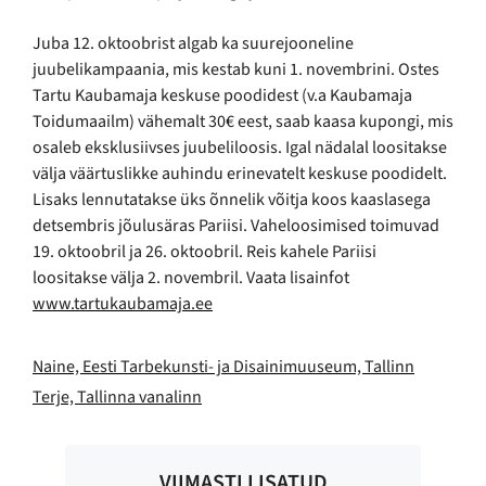
Juba 12. oktoobrist algab ka suurejooneline
juubelikampaania, mis kestab kuni 1. novembrini. Ostes
Tartu Kaubamaja keskuse poodidest (v.a Kaubamaja
Toidumaailm) vähemalt 30€ eest, saab kaasa kupongi, mis
osaleb eksklusiivses juubeliloosis. Igal nädalal loositakse
välja väärtuslikke auhindu erinevatelt keskuse poodidelt.
Lisaks lennutatakse üks õnnelik võitja koos kaaslasega
detsembris jõulusäras Pariisi. Vaheloosimised toimuvad
19. oktoobril ja 26. oktoobril. Reis kahele Pariisi
loositakse välja 2. novembril. Vaata lisainfot
www.tartukaubamaja.ee
Naine, Eesti Tarbekunsti- ja Disainimuuseum, Tallinn
Terje, Tallinna vanalinn
VIIMASTI LISATUD