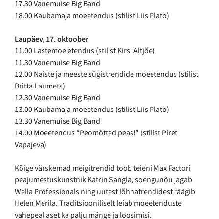
17.30 Vanemuise Big Band
18.00 Kaubamaja moeetendus (stilist Liis Plato)
Laupäev, 17. oktoober
11.00 Lastemoe etendus (stilist Kirsi Altjõe)
11.30 Vanemuise Big Band
12.00 Naiste ja meeste sügistrendide moeetendus (stilist
Britta Laumets)
12.30 Vanemuise Big Band
13.00 Kaubamaja moeetendus (stilist Liis Plato)
13.30 Vanemuise Big Band
14.00 Moeetendus “Peomõtted peas!” (stilist Piret
Vapajeva)
Kõige värskemad meigitrendid toob teieni Max Factori
peajumestuskunstnik Katrin Sangla, soengunõu jagab
Wella Professionals ning uutest lõhnatrendidest räägib
Helen Merila. Traditsiooniliselt leiab moeetenduste
vahepeal aset ka palju mänge ja loosimisi.