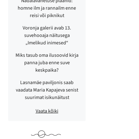
Nädalavahetuse plaanid:
homne ilm ja rannailm enne
reisi või piknikut
Voronja galerii avab 13.
suvehooaja näitusega
„Imelikud inimesed“
Miks tasub oma ilusoovid kirja
panna juba enne suve
keskpaika?
Lasnamäe paviljonis saab
vaadata Maria Kapajeva senist
suurimat isikunäitust
Vaata kõiki