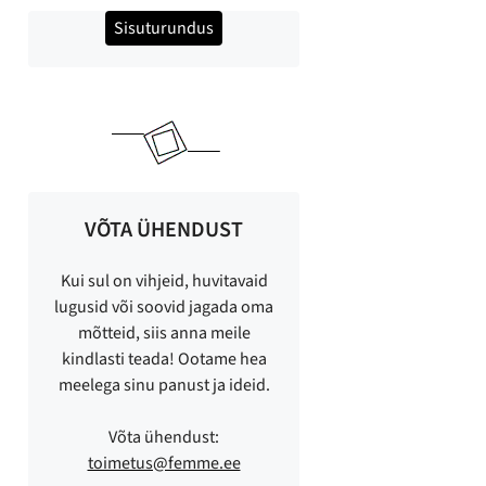
Sisuturundus
VÕTA ÜHENDUST
Kui sul on vihjeid, huvitavaid
lugusid või soovid jagada oma
mõtteid, siis anna meile
kindlasti teada! Ootame hea
meelega sinu panust ja ideid.
Võta ühendust:
toimetus@femme.ee