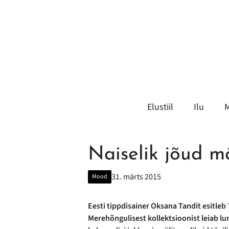
Liigu
sisu
juurde
Elustiil
Ilu
Naiselik jõud m
31. märts 2015
Mood
Eesti tippdisainer Oksana Tandit esitleb 
Merehõngulisest kollektsioonist leiab lum