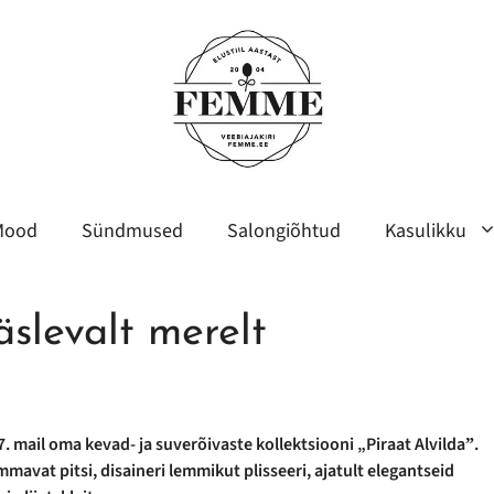
Mood
Sündmused
Salongiõhtud
Kasulikku
äslevalt merelt
7. mail oma kevad- ja suverõivaste kollektsiooni „Piraat Alvildaˮ.
mavat pitsi, disaineri lemmikut plisseeri, ajatult elegantseid