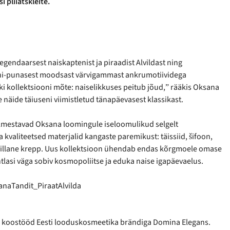
i pliiatskleite.
legendaarsest naiskaptenist ja piraadist Alvildast ning
sini-punasest moodsast värvigammast ankrumotiividega
 kollektsiooni mõte: naiselikkuses peitub jõud,ˮ rääkis Oksana
e näide täiuseni viimistletud tänapäevasest klassikast.
 ilmestavad Oksana loomingule iseloomulikud selgelt
a kvaliteetsed materjalid kangaste paremikust: täissiid, šifoon,
n villane krepp. Uus kollektsioon ühendab endas kõrgmoele omase
ühtlasi väga sobiv kosmopoliitse ja eduka naise igapäevaelus.
ud koostööd Eesti looduskosmeetika brändiga Domina Elegans.