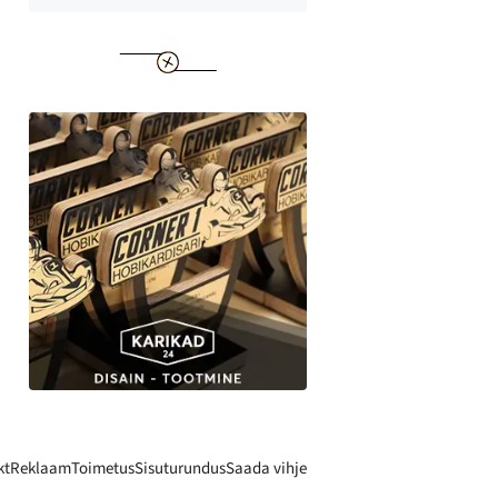
kt
Reklaam
Toimetus
Sisuturundus
Saada vihje