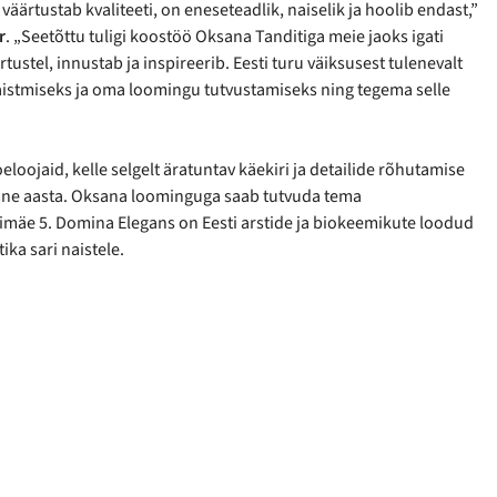
äärtustab kvaliteeti, on eneseteadlik, naiselik ja hoolib endast,”
r
. „Seetõttu tuligi koostöö Oksana Tanditiga meie jaoks igati
tustel, innustab ja inspireerib. Eesti turu väiksusest tulenevalt
aistmiseks ja oma loomingu tutvustamiseks ning tegema selle
oojaid, kelle selgelt äratuntav käekiri ja detailide rõhutamise
ne aasta. Oksana loominguga saab tutvuda tema
imäe 5. Domina Elegans on Eesti arstide ja biokeemikute loodud
ka sari naistele.