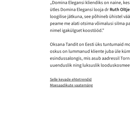
„Domina Elegansi kliendiks on naine, kes v
ütles Domina Elegansi looja dr
Ruth Oltje
loogilise jätkuna, see põhineb ühistel väär
peame me alati otsima võimalusi silma p
nimel igakülgset koostööd.”
Oksana Tandit on Eesti üks tuntumaid moel
oskus on lummanud kliente juba üle küm
esindussalongis, mis asub aadressil Torn
uuenduslik ning luksuslik looduskosmeeti
Selle kevade ehtetrendid
Moesaadikute vaatemäng