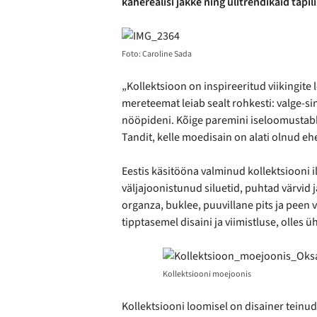
kaherealisi jakke ning ülitrendikaid täpilis
Foto: Caroline Sada
„Kollektsioon on inspireeritud viikingite 
mereteemat leiab sealt rohkesti: valge-
nööpideni. Kõige paremini iseloomustabki
Tandit, kelle moedisain on alati olnud eh
Eestis käsitööna valminud kollektsiooni
väljajoonistunud siluetid, puhtad värvid j
organza, buklee, puuvillane pits ja pee
tipptasemel disaini ja viimistluse, olles 
Kollektsiooni moejoonis
Kollektsiooni loomisel on disainer tein