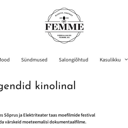
Mood
Sündmused
Salongiõhtud
Kasulikku
endid kinolinal
 Sõprus ja Elektriteater taas moefilmide festival
da värskeid moeteemalisi dokumentaalfilme.