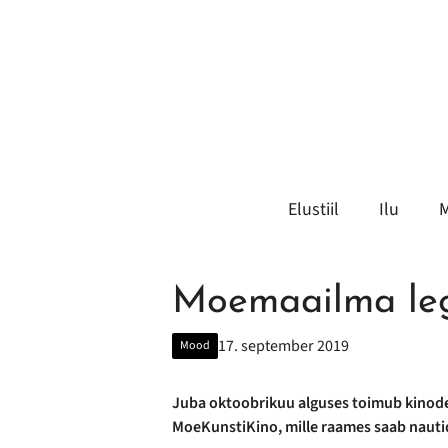
Liigu
sisu
juurde
Elustiil
Ilu
Moemaailma leg
17. september 2019
Mood
Juba oktoobrikuu alguses toimub kinodes
MoeKunstiKino, mille raames saab nauti