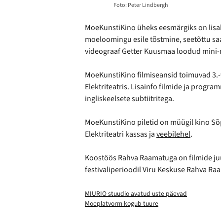
Foto: Peter Lindbergh
MoeKunstiKino üheks eesmärgiks on lis
moeloomingu esile tõstmine, seetõttu saa
videograaf Getter Kuusmaa loodud mini-mo
MoeKunstiKino filmiseansid toimuvad 3.-9
Elektriteatris. Lisainfo filmide ja progr
ingliskeelsete subtiitritega.
MoeKunstiKino piletid on müügil kino Sõ
Elektriteatri kassas ja
veebilehel
.
Koostöös Rahva Raamatuga on filmide ju
festivaliperioodil Viru Keskuse Rahva Ra
MIURIO stuudio avatud uste päevad
Moeplatvorm kogub tuure