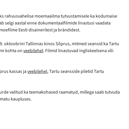
aks rahvusvahelise moemaailma tutvustamisele ka kodumaise
b selgi aastal enne dokumentaalfilmide linastusi vaadata
efilme Eesti disaineritest ja brändidest.
. oktoobrini Tallinnas kinos Sõprus, mitmed seansid ka Tartu
ammi kohta on
veebilehel
. Filmid linastuvad ingliskeelsena või
prus kassas ja
veebilehel
, Tartu seansside piletid Tartu
urde valitud ka teemakohased raamatud, millega saab tutvuda
amatu kaupluses.