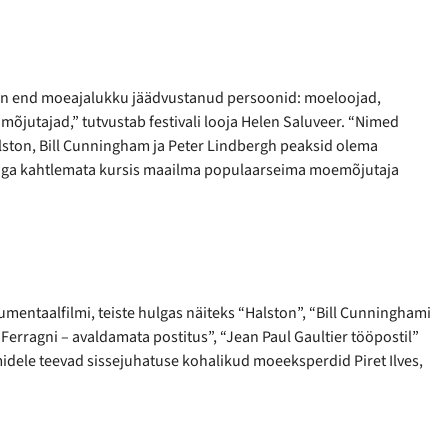
on end moeajalukku jäädvustanud persoonid: moeloojad,
mõjutajad,” tutvustab festivali looja Helen Saluveer. “Nimed
lston, Bill Cunningham ja Peter Lindbergh peaksid olema
n aga kahtlemata kursis maailma populaarseima moemõjutaja
ntaalfilmi, teiste hulgas näiteks “Halston”, “Bill Cunninghami
 Ferragni – avaldamata postitus”, “Jean Paul Gaultier tööpostil”
midele teevad sissejuhatuse kohalikud moeeksperdid Piret Ilves,