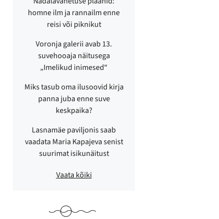
Nädalavahetuse plaanid:
homne ilm ja rannailm enne
reisi või piknikut
Voronja galerii avab 13.
suvehooaja näitusega
„Imelikud inimesed“
Miks tasub oma ilusoovid kirja
panna juba enne suve
keskpaika?
Lasnamäe paviljonis saab
vaadata Maria Kapajeva senist
suurimat isikunäitust
Vaata kõiki