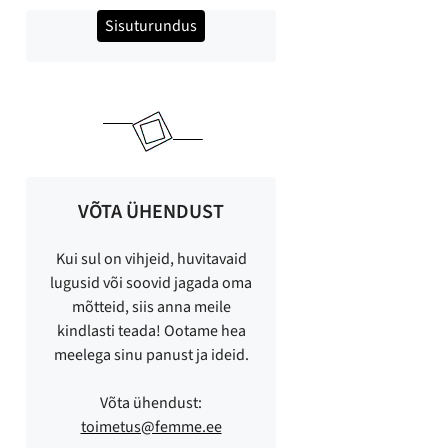
Sisuturundus
VÕTA ÜHENDUST
Kui sul on vihjeid, huvitavaid
lugusid või soovid jagada oma
mõtteid, siis anna meile
kindlasti teada! Ootame hea
meelega sinu panust ja ideid.
Võta ühendust:
toimetus@femme.ee