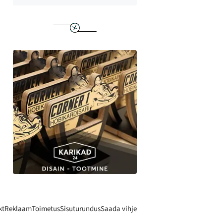
kt
Reklaam
Toimetus
Sisuturundus
Saada vihje