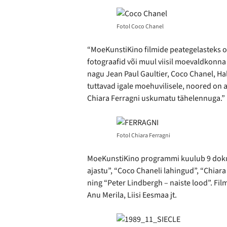
Fotol Coco Chanel
“MoeKunstiKino filmide peategelasteks 
fotograafid või muul viisil moevaldkonna 
nagu Jean Paul Gaultier, Coco Chanel, Ha
tuttavad igale moehuvilisele, noored o
Chiara Ferragni uskumatu tähelennuga.”
Fotol Chiara Ferragni
MoeKunstiKino programmi kuulub 9 dokume
ajastu”, “Coco Chaneli lahingud”, “Chiara
ning “Peter Lindbergh – naiste lood”. Fil
Anu Merila, Liisi Eesmaa jt.