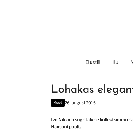
Liigu
sisu
juurde
Elustiil
Ilu
Lohakas elegan
26. august 2016
Mood
Ivo Nikkolo sügistalvise kollektsiooni esi
Hansoni poolt.