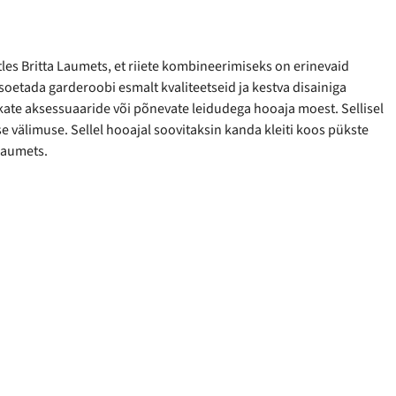
es Britta Laumets, et riiete kombineerimiseks on erinevaid
 soetada garderoobi esmalt kvaliteetseid ja kestva disainiga
ikate aksessuaaride või põnevate leidudega hooaja moest. Sellisel
lse välimuse. Sellel hooajal soovitaksin kanda kleiti koos pükste
 Laumets.