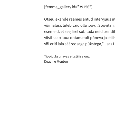
[femme_gallery id=”39156″]
Otseülekande raames antud intervjuus ütl
võimalusi, tuleb vaid olla loov. „Soovitan
esemeid, et seejärel sobitada neid trend
viisil saab luua ootamatult põneva ja stii
või eriti laia sääreosaga pükstega,“ lisas
Tippjuuksur avas elustiilisalongi
Duaalne Monton