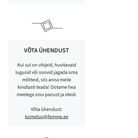
VÕTA ÜHENDUST
Kui sul on vihjeid, huvitavaid
lugusid või soovid jagada oma
mõtteid, siis anna meile
kindlasti teada! Ootame hea
meelega sinu panust ja ideid.
Võta ühendust:
toimetus@femme.ee