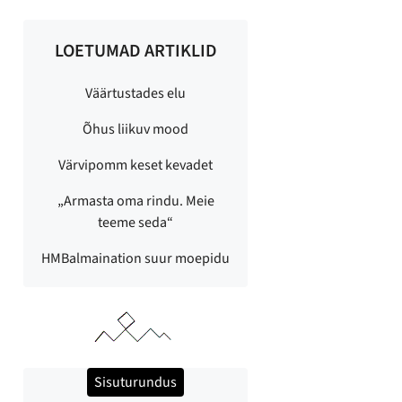
LOETUMAD ARTIKLID
Väärtustades elu
Õhus liikuv mood
Värvipomm keset kevadet
„Armasta oma rindu. Meie
teeme seda“
HMBalmaination suur moepidu
Sisuturundus