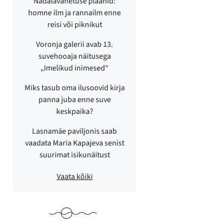
Nädalavahetuse plaanid:
homne ilm ja rannailm enne
reisi või piknikut
Voronja galerii avab 13.
suvehooaja näitusega
„Imelikud inimesed“
Miks tasub oma ilusoovid kirja
panna juba enne suve
keskpaika?
Lasnamäe paviljonis saab
vaadata Maria Kapajeva senist
suurimat isikunäitust
Vaata kõiki