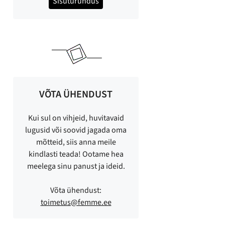
Sisuturundus
VÕTA ÜHENDUST
Kui sul on vihjeid, huvitavaid
lugusid või soovid jagada oma
mõtteid, siis anna meile
kindlasti teada! Ootame hea
meelega sinu panust ja ideid.
Võta ühendust:
toimetus@femme.ee