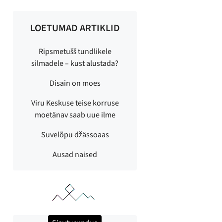
LOETUMAD ARTIKLID
Ripsmetušš tundlikele
silmadele – kust alustada?
Disain on moes
Viru Keskuse teise korruse
moetänav saab uue ilme
Suvelõpu džässoaas
Ausad naised