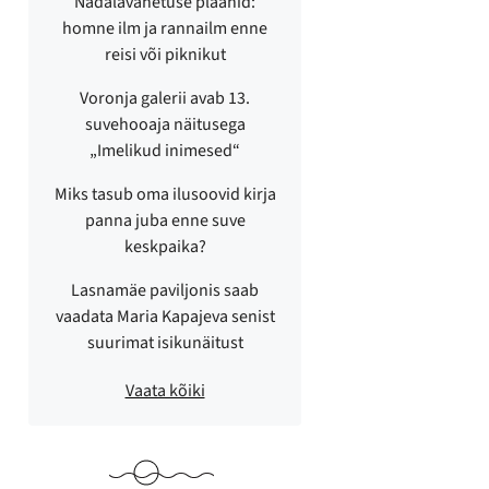
Nädalavahetuse plaanid:
homne ilm ja rannailm enne
reisi või piknikut
Voronja galerii avab 13.
suvehooaja näitusega
„Imelikud inimesed“
Miks tasub oma ilusoovid kirja
panna juba enne suve
keskpaika?
Lasnamäe paviljonis saab
vaadata Maria Kapajeva senist
suurimat isikunäitust
Vaata kõiki