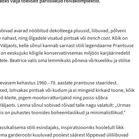
jaoks välja tõeliselt pariisilikud rõivakomplektid.
 sobivad avarad nööbitud dekolteega pluusid, liibuvad, põlveni
e nahast, ning õlgadele visatud pintsak või
trench coat
. Kõik on
Väljaots, kelle sõnul kannab sarnast stiili legendaarne Prantsuse
 on eeskujuks kõigile konservatiivsemas miljöös karjääriredelit
tele. Beatrice valis oma lemmikuks põneva võrkseeliku ja stiilse
vasem kehastus 1960.‒70. aastate prantsuse staaridest.
sed, lohvakas pintsak või kudum ja ei mingeid kirkaid toone, kõik
d-kleite, pigem mootorratturijakid ning poiss-sõbra
 Väljaots. Lenna sõnul sobivad rõivad talle nagu valatult: „Urmas
is on puhastes toonides boheemlaslikud ja minimalistlikud.”
assikalisema stiili esindajaks, inspiratsiooniks hooletult šikk
ema garderoobi kuuluvad poolest säärest lõppevad üliliibuvad