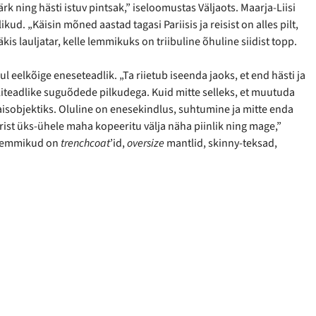
ärk ning hästi istuv pintsak,” iseloomustas Väljaots. Maarja-Liisi
ud. „Käisin mõned aastad tagasi Pariisis ja reisist on alles pilt,
is lauljatar, kelle lemmikuks on triibuline õhuline siidist topp.
 eelkõige eneseteadlik. „Ta riietub iseenda jaoks, et end hästi ja
iliteadlike suguõdede pilkudega. Kuid mitte selleks, et muutuda
isobjektiks. Oluline on enesekindlus, suhtumine ja mitte enda
rist üks-ühele maha kopeeritu välja näha piinlik ning mage,”
d lemmikud on
trenchcoat
’id,
oversize
mantlid, skinny-teksad,