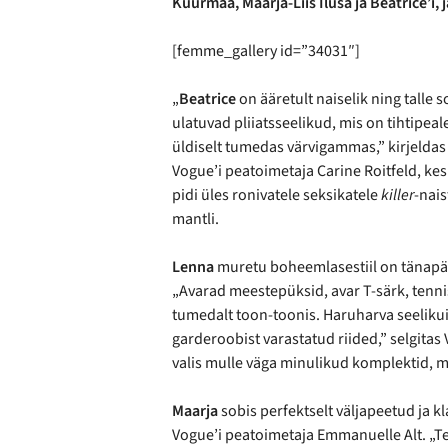
Kuurmaa, Maarja-Liis Ilusa ja Beatrice’i, 
[femme_gallery id=”34031″]
„
Beatrice
on ääretult naiselik ning talle
ulatuvad pliiatsseelikud, mis on tihtipeal
üldiselt tumedas värvigammas,” kirjeldas 
Vogue’i peatoimetaja Carine Roitfeld, kes
pidi üles ronivatele seksikatele
killer
-nais
mantli.
Lenna
muretu boheemlasestiil on tänapäe
„Avarad meestepüksid, avar T-särk, tenni
tumedalt toon-toonis. Haruharva seelikui
garderoobist varastatud riided,” selgitas
valis mulle väga minulikud komplektid, m
Maarja
sobis perfektselt väljapeetud ja kl
Vogue’i peatoimetaja Emmanuelle Alt. „T