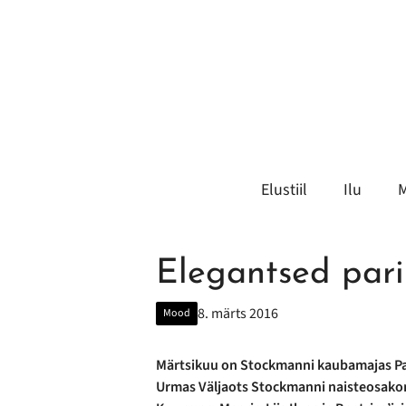
Liigu
sisu
juurde
Elustiil
Ilu
Elegantsed parii
8. märts 2016
Mood
Märtsikuu on Stockmanni kaubamajas Parii
Urmas Väljaots Stockmanni naisteosakon