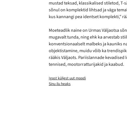
mustad teksad, klassikalised stiletod, T-s
sõnul on komplektid lihtsad ja väga temalik
kus kannangi pea identset komplekti,” rääk
Moeteadlik naine on Urmas Väljaotsa sõnul
mugavalt tunda, ning ehk ka arvestab sti
konventsionaalselt malbeks ja kauniks na
objektistamine, muidu võib ka trendispik
rääkis Väljaots. Pariislannade kevadise
tennised, mootorratturijakid ja kaabud.
Igast küljest uut moodi
Sinu ilu heaks