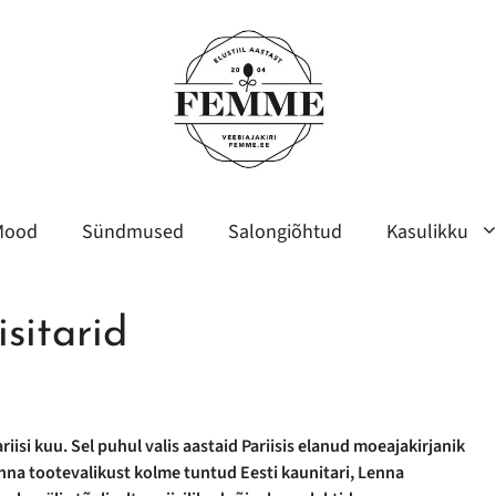
Mood
Sündmused
Salongiõhtud
Kasulikku
sitarid
si kuu. Sel puhul valis aastaid Pariisis elanud moeajakirjanik
na tootevalikust kolme tuntud Eesti kaunitari, Lenna