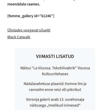
moenädala raames.
[femme_gallery id=”61246″]
Ülistades voogavat siluetti
Black Catwalk
VIIMASTI LISATUD
Näitus “La Viscosa. Tekstiilivabrik” Viscosa
Kultuuritehases
Nädalavahetuse plaanid: homne ilm ja
rannailm enne reisi või piknikut
Voronja galerii avab 13. suvehooaja
näitusega „Imelikud inimesed“