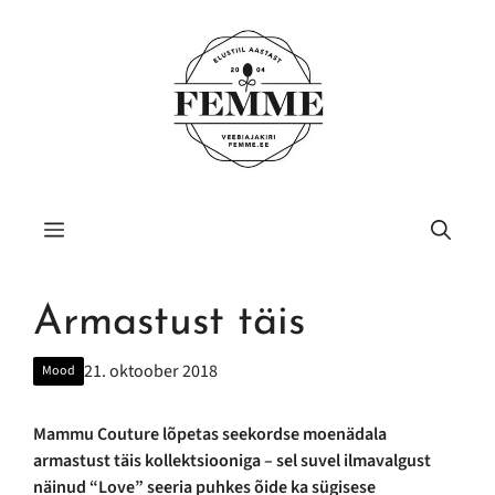
Liigu
sisu
juurde
Menüü
Armastust täis
21. oktoober 2018
Mood
Mammu Couture lõpetas seekordse moenädala
armastust täis kollektsiooniga – sel suvel ilmavalgust
näinud “Love” seeria puhkes õide ka sügisese