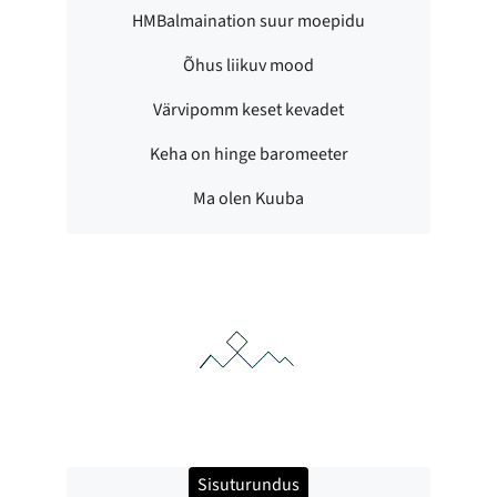
HMBalmaination suur moepidu
Õhus liikuv mood
Värvipomm keset kevadet
Keha on hinge baromeeter
Ma olen Kuuba
Sisuturundus