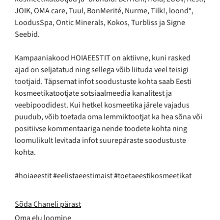
JOIK, OMA care, Tuul, BonMerité, Nurme, Tilk!, loond
°
,
LoodusSpa, Ontic Minerals, Kokos, Turbliss ja Signe
Seebid.
Kampaaniakood HOIAEESTIT on aktiivne, kuni rasked
ajad on seljatatud ning sellega võib liituda veel teisigi
tootjaid. Täpsemat infot soodustuste kohta saab Eesti
kosmeetikatootjate sotsiaalmeedia kanalitest ja
veebipoodidest. Kui hetkel kosmeetika järele vajadus
puudub, võib toetada oma lemmiktootjat ka hea sõna või
positiivse kommentaariga nende toodete kohta ning
loomulikult levitada infot suurepäraste soodustuste
kohta.
#hoiaeestit #eelistaeestimaist #toetaeestikosmeetikat
Sõda Chaneli pärast
Oma elu loomine