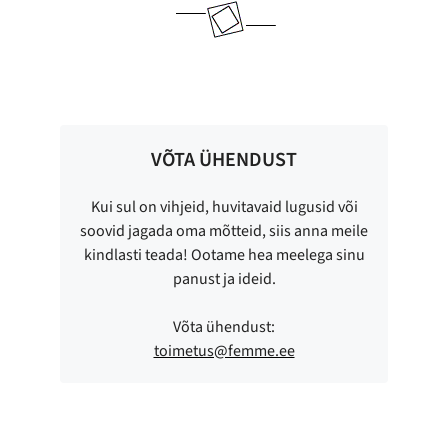
VÕTA ÜHENDUST
Kui sul on vihjeid, huvitavaid lugusid või
soovid jagada oma mõtteid, siis anna meile
kindlasti teada! Ootame hea meelega sinu
panust ja ideid.
Võta ühendust:
toimetus@femme.ee