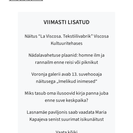
VIIMASTI LISATUD
Näitus “La Viscosa. Tekstiilivabrik” Viscosa
Kultuuritehases
Nädalavahetuse plaanid: homne ilm ja
rannailm enne reisi või piknikut
Voronja galerii avab 13. suvehooaja
näitusega „Imelikud inimesed“
Miks tasub oma ilusoovid kirja panna juba
enne suve keskpaika?
Lasnamäe paviljonis saab vaadata Maria
Kapajeva senist suurimat isikunäitust
Vaata kõiki