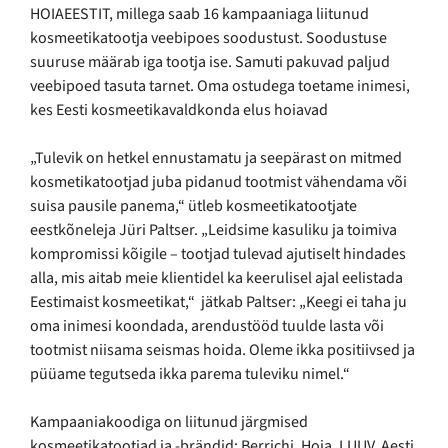
HOIAEESTIT, millega saab 16 kampaaniaga liitunud
kosmeetikatootja veebipoes soodustust. Soodustuse
suuruse määrab iga tootja ise. Samuti pakuvad paljud
veebipoed tasuta tarnet. Oma ostudega toetame inimesi,
kes Eesti kosmeetikavaldkonda elus hoiavad
„Tulevik on hetkel ennustamatu ja seepärast on mitmed
kosmetikatootjad juba pidanud tootmist vähendama või
suisa pausile panema,“ ütleb kosmeetikatootjate
eestkõneleja Jüri Paltser. „Leidsime kasuliku ja toimiva
kompromissi kõigile – tootjad tulevad ajutiselt hindades
alla, mis aitab meie klientidel ka keerulisel ajal eelistada
Eestimaist kosmeetikat,“ jätkab Paltser: „Keegi ei taha ju
oma inimesi koondada, arendustööd tuulde lasta või
tootmist niisama seismas hoida. Oleme ikka positiivsed ja
püüame tegutseda ikka parema tuleviku nimel.“
Kampaaniakoodiga on liitunud järgmised
kosmeetikatootjad ja -brändid: Berrichi, Hoia, LUUV, Aesti,