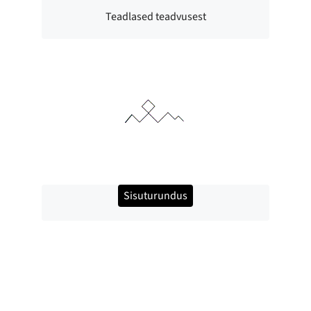
Teadlased teadvusest
Sisuturundus