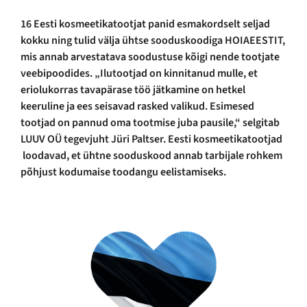
16 Eesti kosmeetikatootjat panid esmakordselt seljad
kokku ning tulid välja ühtse sooduskoodiga HOIAEESTIT,
mis annab arvestatava soodustuse kõigi nende tootjate
veebipoodides. „Ilutootjad on kinnitanud mulle, et
eriolukorras tavapärase töö jätkamine on hetkel
keeruline ja ees seisavad rasked valikud. Esimesed
tootjad on pannud oma tootmise juba pausile,“ selgitab
LUUV OÜ tegevjuht Jüri Paltser. Eesti kosmeetikatootjad
loodavad, et ühtne sooduskood annab tarbijale rohkem
põhjust kodumaise toodangu eelistamiseks.