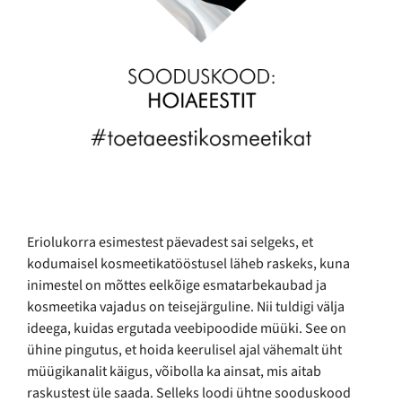
Eriolukorra esimestest päevadest sai selgeks, et
kodumaisel kosmeetikatööstusel läheb raskeks, kuna
inimestel on mõttes eelkõige esmatarbekaubad ja
kosmeetika vajadus on teisejärguline. Nii tuldigi välja
ideega, kuidas ergutada veebipoodide müüki. See on
ühine pingutus, et hoida keerulisel ajal vähemalt üht
müügikanalit käigus, võibolla ka ainsat, mis aitab
raskustest üle saada. Selleks loodi ühtne sooduskood