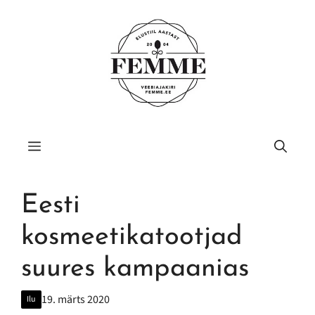
Liigu
sisu
juurde
Menüü
Eesti
kosmeetikatootjad
suures kampaanias
19. märts 2020
Ilu