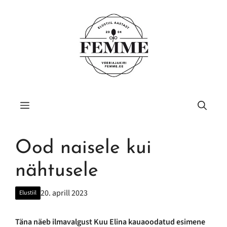
Liigu
sisu
juurde
Menüü
Ood naisele kui
nähtusele
20. aprill 2023
Elustiil
Täna näeb ilmavalgust Kuu Elina kauaoodatud esimene