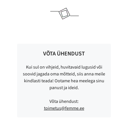
VÕTA ÜHENDUST
Kui sul on vihjeid, huvitavaid lugusid või
soovid jagada oma mõtteid, siis anna meile
kindlasti teada! Ootame hea meelega sinu
panust ja ideid.
Võta ühendust:
toimetus@femme.ee