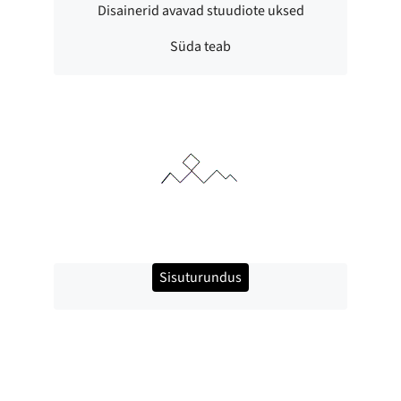
Disainerid avavad stuudiote uksed
Süda teab
Sisuturundus