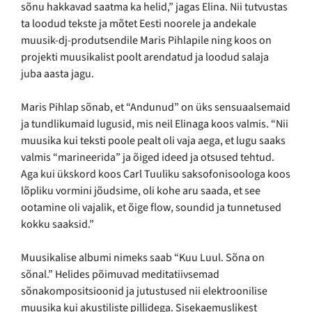
sõnu hakkavad saatma ka helid,” jagas Elina. Nii tutvustas
ta loodud tekste ja mõtet Eesti noorele ja andekale
muusik-dj-produtsendile Maris Pihlapile ning koos on
projekti muusikalist poolt arendatud ja loodud salaja
juba aasta jagu.
Maris Pihlap sõnab, et “Andunud” on üks sensuaalsemaid
ja tundlikumaid lugusid, mis neil Elinaga koos valmis. “Nii
muusika kui teksti poole pealt oli vaja aega, et lugu saaks
valmis “marineerida” ja õiged ideed ja otsused tehtud.
Aga kui ükskord koos Carl Tuuliku saksofonisoologa koos
lõpliku vormini jõudsime, oli kohe aru saada, et see
ootamine oli vajalik, et õige flow, soundid ja tunnetused
kokku saaksid.”
Muusikalise albumi nimeks saab “Kuu Luul. Sõna on
sõnal.” Helides põimuvad meditatiivsemad
sõnakompositsioonid ja jutustused nii elektroonilise
muusika kui akustiliste pillidega. Sisekaemuslikest