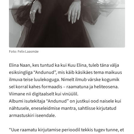
Foto: Felix Laasmäe
Elina Naan, kes tuntud ka kui Kuu Elina, tuleb täna välja
esiksingliga “Andunud”, mis käib käsikäes tema maikuus
ilmuva teise luulekoguga. Nimelt ilmub värske kogumik
sel korral kahes formaadis – raamatuna ja heliteosena.
Viimane nii digitaalselt kui vinüülil.
Albumi isutekitaja “Andunud” on justkui ood naisele kui
nähtusele, eneseleidmise mantra, sahtlisse kirjutatud
armastuskiri iseendale.
“Uue raamatu kirjutamise perioodil tekkis tugev tunne, et