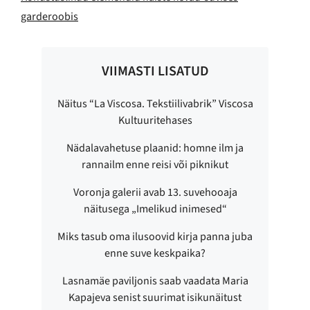
garderoobis
VIIMASTI LISATUD
Näitus “La Viscosa. Tekstiilivabrik” Viscosa
Kultuuritehases
Nädalavahetuse plaanid: homne ilm ja
rannailm enne reisi või piknikut
Voronja galerii avab 13. suvehooaja
näitusega „Imelikud inimesed“
Miks tasub oma ilusoovid kirja panna juba
enne suve keskpaika?
Lasnamäe paviljonis saab vaadata Maria
Kapajeva senist suurimat isikunäitust