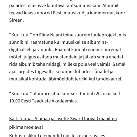
paladest elusuvve kihutava tantsumuusikani. Albumil
teevad kaasa noored Eesti muusikud ja kammernaiskoor
Sireen.
“Kuu Luul” on Elina Naani teine suurem luuleprojekt, mis
sünnib nii raamatuna kui muusikalise albumina-
digitaalselt ja vinüülil. Raamat kannab endas suuremat
mõtet: julgus esitada mustandeid ja jätkab sama ehedat
rida albumil: teha midagi, milleks pole veel valmis. Samal
ajal järgides tugevalt sisetunnet lubades sõnadel ja
muusikal kohtuda läbimõeldult terviklikul tundekaarel.
“Kuu Luul” albumi esitluskontsert toimub 20. mail kell
19.00 Eesti Teaduste Akadeemias.
Karl Joonas Alamaa ja Lisette Sivard loovad maailma
pikima moelava!
Kohustuslikud elemendid naiste kevad-suvises